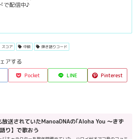
ドで配信中♪
スコア
中級
弾き語りコード
ェアする
Pocket
LINE
Pinterest
放送されていたManoaDNAの｢Aloha You ～きず
き語り】で歌おう