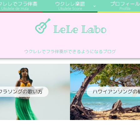
クレレでフラ伴奏
ウクレレ楽譜
プロフィール
Ukulele de Hula
Ukulele Score
Profile
ウクレレでフラ伴奏ができるようになるブログ
フラソングの歌い方
ハワイアンソングの