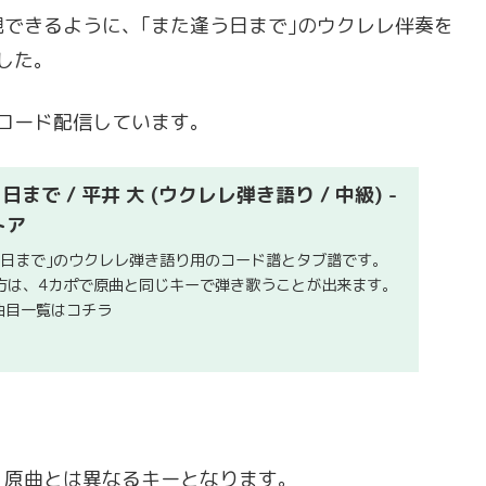
できるように、｢また逢う日まで｣のウクレレ伴奏を
ました。
ウンロード配信しています。
まで / 平井 大 (ウクレレ弾き語り / 中級) -
トア
う日まで｣のウクレレ弾き語り用のコード譜とタブ譜です。
方は、4カポで原曲と同じキーで弾き歌うことが出来ます。
boの曲目一覧はコチラ
、原曲とは異なるキーとなります。