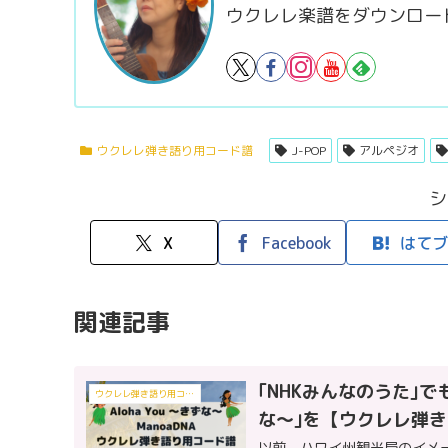
ウクレレ楽譜をダウンロー
ウクレレ弾き語り用コード譜
J-POP
アルペジオ
シ
X
Facebook
はてブ
関連記事
｢NHKみんなのうた｣でも
ウクレレ弾き語り用コード譜
な～｣を【ウクレレ弾