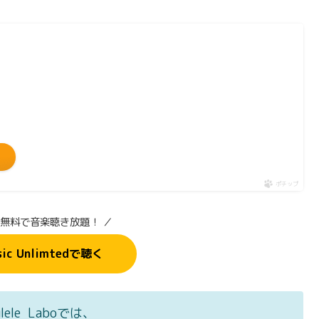
ポチップ
間無料で音楽聴き放題！ ／
sic Unlimtedで聴く
ulele Laboでは、