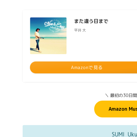
また逢う日まで
平井 大
Amazonで見る
＼ 最初の30日
Amazon Mu
SUMI Uk