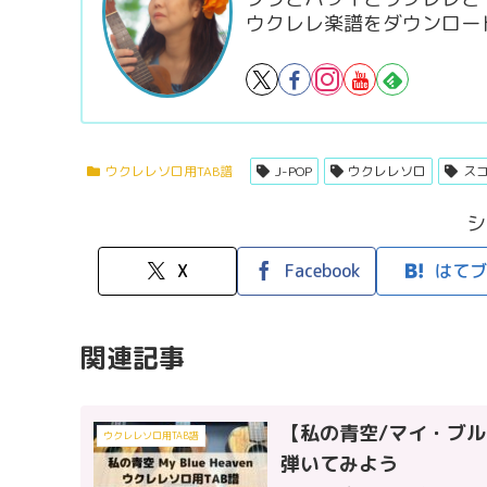
ウクレレ楽譜をダウンロー
ウクレレソロ用TAB譜
J-POP
ウクレレソロ
ス
シ
X
Facebook
はてブ
関連記事
【私の青空/マイ・ブルー・
ウクレレソロ用TAB譜
弾いてみよう