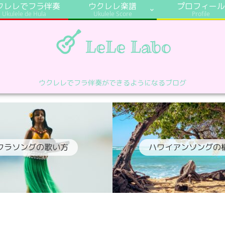
クレレでフラ伴奏
ウクレレ楽譜
プロフィール
Ukulele de Hula
Ukulele Score
Profile
ウクレレでフラ伴奏ができるようになるブログ
フラソングの歌い方
ハワイアンソングの