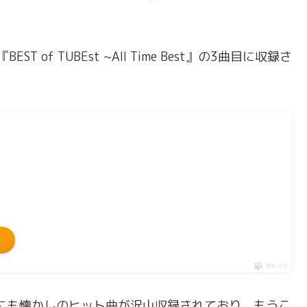
of TUBEst ~All Time Best』の3曲目に収録さ
ポチップ
est』には、他にも懐かしのヒット曲が沢山収録されており、もうこ