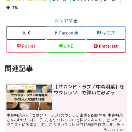
中級
シェアする
X
Facebook
はてブ
Pocket
LINE
Pinterest
関連記事
【セカンド・ラブ／中森明菜】を
ウクレレソロ用TAB譜
ウクレレソロで弾いてみよう
中森明菜さん｢セカンド・ラブ｣のウクレレ楽譜を配信開始 中森明菜
さんの｢セカンド・ラブ｣をウクレレソロで弾いてみたい、というリ
クエストにお応えして、この度ウクレレソロTAB譜を作成しました。
現在、楽譜ストアPiascoreとmucomeの...
2023.05.02