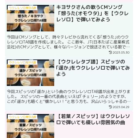
キヨサクさんの歌うCMソング
ウクレレソロ用TAB譜
「想うた(オモウタ)」を【ウクレ
レソロ】で弾いてみよう
今回はCMソングとして、時々テレビから流れてくる｢想うた｣のウク
レレソロTAB譜を作成しました。 ここ数年、JT(日本たばこ産業株式
会社)のCMソングとして、様々なバージョンで放送されている歌で、
モンゴル800のキヨサクさんが作曲されていま...
2023.05.30
【ウクレレタブ譜】スピッツの
ウクレレソロ用TAB譜
｢遥か｣をウクレレソロで弾いてみ
よう
今回スピッツの｢遥か｣という曲のウクレレソロTAB譜が出来上がりま
した。 スピッツの一番の代表曲といえば｢チェリー｣のようですが、
この｢遥か｣も聴くと“懐かしい！”と思う方も、沢山いらっしゃるので
はないでしょうか。 ウクレレでちょこっと弾く...
2023.04.29
【若葉／スピッツ】はウクレレソ
ウクレレソロ用TAB譜
ロで弾いても優しい雰囲気の曲