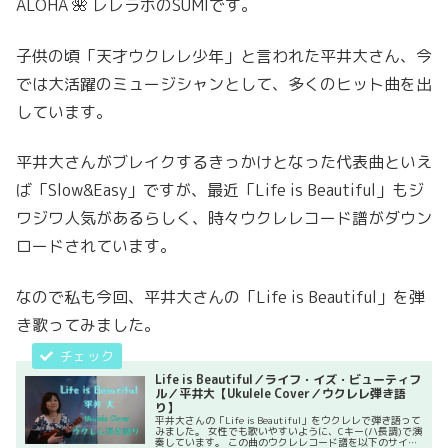
ALOHA 🌺 レレラボのSUMIです。
子供の頃「天才ウクレレ少年」と言われた平井大さん、今
では大活躍のミュージシャンとして、多くのヒット曲を出
しています。
平井大さんがブレイクするきっかけとなった代表曲といえ
ば「Slow&Easy」ですが、最近「Life is Beautiful」もジ
ワジワ人気があるらしく、時々ウクレレコード譜がダウン
ロードされています。
なので私も今回、平井大さんの「Life is Beautiful」を弾
き歌ってみました。
Life is Beautiful／ライフ・イズ・ビューティフ
ル／平井大【Ukulele Cover／ウクレレ弾き語
り】
平井大さんの「Life is Beautiful」をウクレレで弾き語って
みました。 女性でも歌いやすいように、Cキー(ハ長調)で演
奏しています。 この曲のウクレレコード譜を以下のサイト