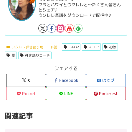
フラとハワイとウクレレと～たくさん皆さん
とシェア♪
ウクレレ楽譜をダウンロードで配信中♪
ウクレレ弾き語り用コード譜
J-POP
スコア
初級
夏
弾き語りコード
シェアする
X
Facebook
はてブ
Pocket
LINE
Pinterest
関連記事