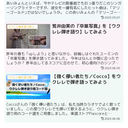
あいみょんといえば、今やテレビの歌番組でも引っ張りだこのシンガ
ーソングライターですが、彼女を一躍有名にしたヒット曲は、｢マリ
ーゴールド｣ではないでしょうか。 このあいみょんの「マリーゴール
ド」を、ウクレレの弾き語りでお楽しみいただけるように...
2023.05.07
荒井由実の『卒業写真』を【ウク
ウクレレ弾き語り用コード譜
レレ弾き語り】してみよう
昨年の春も「upしよう」と思いながら、投稿しはぐれたユーミンの
「卒業写真」を弾き語ってみました。 今年はなんとか間に合ったで
しょうか？ 昨年出してるスコアに合わせて、初心者向けのシンプル
ストロークで弾いています。 ウクレレコード譜の方は、P...
2023.06.05
【強く儚い者たち／Cocco】をウ
ウクレレ弾き語り用コード譜
クレレで弾き語ってみよう
Coccoさんの「強く儚い者たち」は、私も当時カラオケでよく歌って
いました。 この度ウクレレでも弾いて歌えるように、ウクレレ弾き
語り用のコード譜をご用意しました。 楽譜ストアPiascoreと
mucomeの方で、サンプルをご覧いただけます。...
2023.06.09