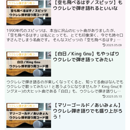
【空も飛べるはず／スピッツ】も
ウクレレ弾き語り用コード譜
ウクレレで弾き語れるといいな
1990年代のスピッツは、本当に沢山のヒット曲がありましたが、
「空も飛べるはず」は私にとっても、とても印象深く、今でも時々口
ずさんでしまう名曲です。 そんなスピッツの「空も飛べるはず」
を、ウクレレを弾きながら歌えるといいなぁと思い、楽譜スト...
2023.05.09
【白日／King Gnu】もやっぱり
ウクレレ弾き語り用コード譜
ウクレレで弾き語ってみたい
ウクレレで弾き語るのが楽しくなってくると、知ってる曲はなんでも
ウクレレで歌ってみたい！と思うようになりませんか？ King Gnu(キ
ングヌー)の大ヒット曲である「白日」も、ウクレレで弾き語りして
みたいなぁと思い、ウクレレコード譜を作成しま...
2023.05.13
【マリーゴールド／あいみょん】
ウクレレ弾き語り用コード譜
ウクレレ弾き語りでも盛り上がろ
う！