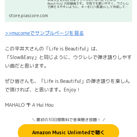
平井大さんの2016年リリースのアルバム『Life is
Beautiful』の収録曲です。 女性でも歌いやすく、ウクレレ
で押さえやすいように、キーをC(ハ長調)にして作成してい
ます。 SUMI Ukulele Laboの曲目一覧はコ...
store.piascore.com
>>mucomeで
サンプル
ページを見る
この平井大さんの「Life is Beautiful」は、
「Slow&Easy」と同じように、ウクレレで弾き語りしやす
い曲だと思います。
ぜひ皆さんも、「Life is Beautiful」の弾き語りを楽しん
で頂ければ、と思います。Enjoy！
MAHALO 🌴 A Hui Hou
＼ 最初の30日間無料で音楽聴き放題！ ／
Amazon Music Unlimtedで聴く