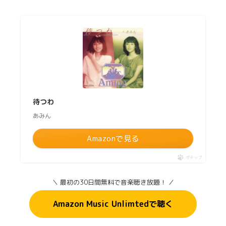
待つわ
あみん
Amazonで見る
ポチップ
＼ 最初の30日間無料で音楽聴き放題！ ／
Amazon Music Unlimtedで聴く