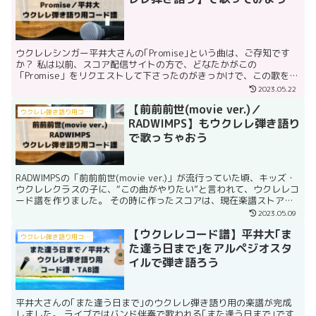
ウクレレシンガー平井大さんの｢Promise｣という曲は、ご存知です
か？ 私は以前、スコア配信サイトの方で、どなたかがこの
「Promise」をリクエストして下さったのがきっかけで、この歌を知
りました。 ｢Promise｣は、2014年リリー...
2023.05.22
【前前前世(movie ver.)／
ウクレレ弾き語り用コード譜
RADWIMPS】もウクレレ弾き語り
で歌っちゃおう
RADWIMPSの「前前前世(movie ver.)」が流行っていた頃、キッズ・
ウクレレクラスの子に、“この曲がやりたい”と言われて、ウクレレコ
ード譜を作りました。 その時に作ったスコアは、現在楽譜ストア
Piascoreとmucomeの方で...
2023.05.09
【ウクレレコード譜】平井大｢ま
ウクレレ弾き語り用コード譜
た逢う日まで｣をアルペジオスタ
イルで弾き語ろう
平井大さんの｢また逢う日まで｣のウクレレ弾き語り用の楽譜が完成
しました。 ライブではバンド伴奏で歌われる｢また逢う日まで｣です