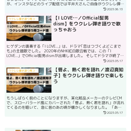
が、インスタなどのライブ配信では平井大さんご自身がウクレレ弾き
語りで歌ってくれます。 今回は、ライブ配信での演奏を...
2023.06.13
【I LOVE…／Official髭男
ウクレレ弾き語り用コード譜
dism】をウクレレ弾き語りで歌
っちゃおう
ヒゲダンの演奏する「I LOVE...」は、ドラマ｢恋はつづくよどこまで
も｣の主題歌でした。 2020年のNHK紅白歌合戦では、この「I
LOVE...」でOfficial髭男dismが出場しました。 そしてドラマが終了し
てしばらく経った今...
2023.05.17
【唇よ、熱く君を語れ／渡辺真知
ウクレレ弾き語り用コード譜
子】をウクレレ弾き語りで楽しも
う
もうしばらく前のことになりますが、某化粧品メーカーのテレビCM
で、スローバラード風にカバーされた「唇よ、熱く君を語れ」が流れ
てくるのを聴いて、急に昔のあの頃が懐かしくなりました。 「あ
ー、やっぱりいい曲だなぁ。ウクレレでも歌ってみたいなぁ。...
2023.05.17