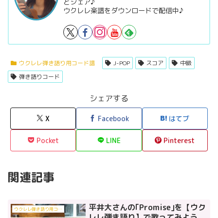
とシェア♪
ウクレレ楽譜をダウンロードで配信中♪
ウクレレ弾き語り用コード譜
J-POP
スコア
中級
弾き語りコード
シェアする
X
Facebook
はてブ
Pocket
LINE
Pinterest
関連記事
平井大さんの｢Promise｣を【ウク
ウクレレ弾き語り用コード譜
レレ弾き語り】で歌ってみよう