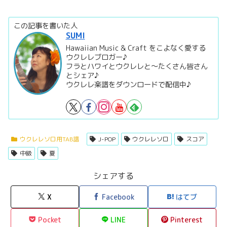
この記事を書いた人
SUMI
Hawaiian Music & Craft をこよなく愛する
ウクレレブロガー♪
フラとハワイとウクレレと～たくさん皆さん
とシェア♪
ウクレレ楽譜をダウンロードで配信中♪
ウクレレソロ用TAB譜
J-POP
ウクレレソロ
スコア
中級
夏
シェアする
X
Facebook
はてブ
Pocket
LINE
Pinterest