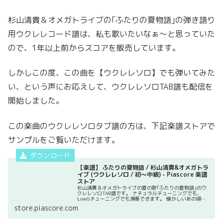
杉山清貴＆オメガトライブの｢ふたりの夏物語｣の弾き語り
用ウクレレコード譜は、私も歌いたいなぁ～と思っていた
ので、1年以上前からスコアを販売しています。
しかしこの度、この曲を【ウクレレソロ】でも弾いてみた
い、という声にお応えして、ウクレレソロTAB譜も配信を
開始しました。
この楽曲のウクレレソロタブ譜の方は、下記楽譜ストアで
サンプルをご覧いただけます。
【楽譜】 ふたりの夏物語 / 杉山清貴&オメガトラ
イブ (ウクレレソロ / 初〜中級) - Piascore 楽譜
ストア
杉山清貴＆オメガトライブの夏の歌｢ふたりの夏物語｣のウ
クレレソロTAB譜です。 ナチュラルチューニングでも、
LowGチューニングでも演奏できます。 懐かしいあの頃が
よみがえる一曲です。 SUMI Ukulele Laboの曲目一覧は
store.piascore.com
コ...