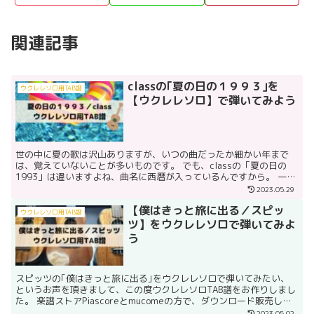
関連記事
classの｢夏の日の１９９３｣を
ウクレレソロ用TAB譜
【ウクレレソロ】で弾いてみよう
世の中に夏の歌は沢山ありますが、いつの曲だったか細かい年まで
は、覚えていないことが多いものです。 でも、classの「夏の日の
1993」は違いますよね、曲名に西暦が入っているんですから。 一応
調べましたが、リリース年もちゃんと1993年でし...
2023.05.29
【僕はきっと旅に出る／スピッ
ウクレレソロ用TAB譜
ツ】をウクレレソロで弾いてみよ
う
スピッツの｢僕はきっと旅に出る｣をウクレレソロで弾いてみたい、
というお声を頂きまして、この度ウクレレソロTAB譜をお作りしまし
た。 楽譜ストアPiascoreとmucomeの方で、ダウンロード販売して
います。 >>mucomeでダウンロード...
2023.05.02