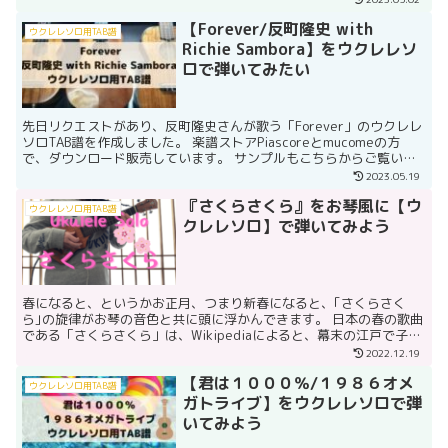
【Forever/反町隆史 with
ウクレレソロ用TAB譜
Richie Sambora】をウクレレソ
ロで弾いてみたい
先日リクエストがあり、反町隆史さんが歌う「Forever」のウクレレ
ソロTAB譜を作成しました。 楽譜ストアPiascoreとmucomeの方
で、ダウンロード販売しています。 サンプルもこちらからご覧いた
だけます。 >>mucomeでサンプ...
2023.05.19
『さくらさくら』をお琴風に【ウ
ウクレレソロ用TAB譜
クレレソロ】で弾いてみよう
春になると、というかお正月、つまり新春になると、｢さくらさく
ら｣の旋律がお琴の音色と共に頭に浮かんできます。 日本の春の歌曲
である「さくらさくら」は、Wikipediaによると、幕末の江戸で子供
用の箏の手ほどき曲として作られたものだそうです...
2022.12.19
【君は１０００％/１９８６オメ
ウクレレソロ用TAB譜
ガトライブ】をウクレレソロで弾
いてみよう