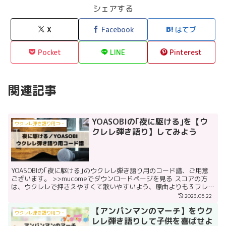
シェアする
X
Facebook
はてブ
Pocket
LINE
Pinterest
関連記事
YOASOBIの｢夜に駆ける｣を【ウ
ウクレレ弾き語り用コード譜
クレレ弾き語り】してみよう
YOASOBIの｢夜に駆ける｣のウクレレ弾き語り用のコード譜、ご用意
ございます。 >>mucomeでダウンロードページを見る スコアの方
は、ウクレレで押さえやすくて歌いやすいよう、原曲よりも３フレッ
ト分低いCキー(ハ長調)で作成しています。...
2023.05.22
【アンパンマンのマーチ】をウク
ウクレレ弾き語り用コード譜
レレ弾き語りして子供を喜ばせよ