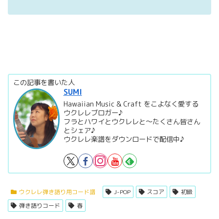
この記事を書いた人
SUMI
Hawaiian Music & Craft をこよなく愛する
ウクレレブロガー♪
フラとハワイとウクレレと～たくさん皆さん
とシェア♪
ウクレレ楽譜をダウンロードで配信中♪
ウクレレ弾き語り用コード譜
J-POP
スコア
初級
弾き語りコード
春