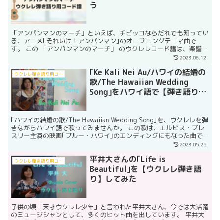
う
「アンパンマンのマーチ」といえば、チビッコならだれでも知ってい
る、アニメ｢それいけ！アンパンマン｣のオープニングテーマ曲で
す。 この 「アンパンマンのマーチ」 のウクレレコード譜は、楽譜ス
トアPiascoreとmucomeの方でダウンロード...
2023.06.12
｢Ke Kali Nei Au/ハワイの結婚の
ウクレレ弾き語り用コード譜
歌/The Hawaiian Wedding
Song｣をハワイ語で【弾き語り】
しよう
｢ハワイの結婚の歌/The Hawaiian Wedding Song｣を、ウクレレを弾
きながらハワイ語で歌ってみませんか。 この歌は、エルビス・プレ
スリー主演の映画｢ブルー・ハワイ｣のエンディングにもなった曲で
す。 ハワイ語での曲名は｢K...
2023.05.25
平井大さんの｢Life is
ウクレレ弾き語り用コード譜
Beautiful｣を【ウクレレ弾き語
り】してみた
子供の頃「天才ウクレレ少年」と言われた平井大さん、今では大活躍
のミュージシャンとして、多くのヒット曲を出しています。 平井大