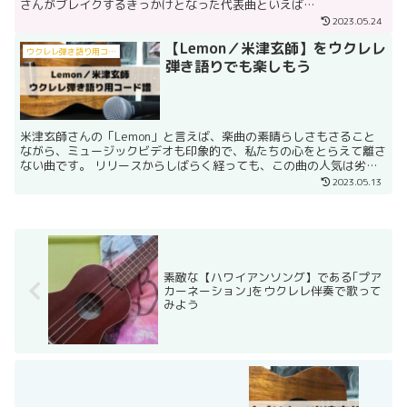
さんがブレイクするきっかけとなった代表曲といえば
「Slow&Easy」ですが、最近「Life is Beautifu...
2023.05.24
【Lemon／米津玄師】をウクレレ
ウクレレ弾き語り用コード譜
弾き語りでも楽しもう
米津玄師さんの「Lemon」と言えば、楽曲の素晴らしさもさること
ながら、ミュージックビデオも印象的で、私たちの心をとらえて離さ
ない曲です。 リリースからしばらく経っても、この曲の人気は劣る
ことなく、ミュージックビデオとともに、何度となくテレ...
2023.05.13
素敵な【ハワイアンソング】である｢プア
カーネーション｣をウクレレ伴奏で歌って
みよう