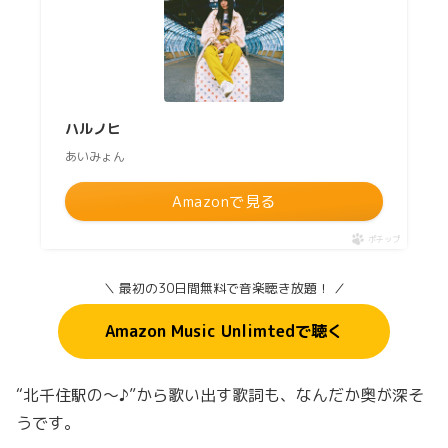
ハルノヒ
あいみょん
Amazonで見る
ポチップ
＼ 最初の30日間無料で音楽聴き放題！ ／
Amazon Music Unlimtedで聴く
“北千住駅の～♪”から歌い出す歌詞も、なんだか奥が深そ
うです。