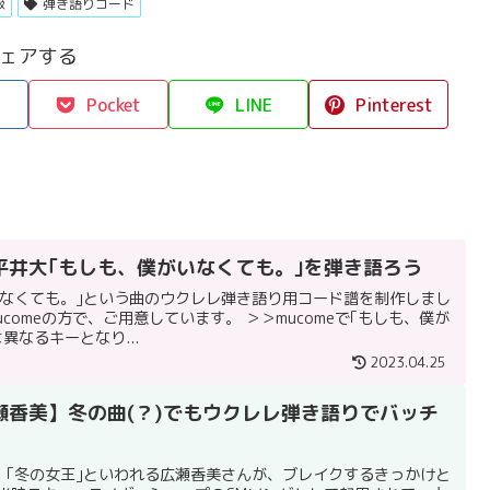
級
弾き語りコード
ェアする
Pocket
LINE
Pinterest
平井大｢もしも、僕がいなくても。｣を弾き語ろう
いなくても。｣という曲のウクレレ弾き語り用コード譜を制作しまし
とmucomeの方で、ご用意しています。 ＞＞mucomeで｢もしも、僕が
異なるキーとなり...
2023.04.25
瀬香美】冬の曲(？)でもウクレレ弾き語りでバッチ
、｢冬の女王｣といわれる広瀬香美さんが、ブレイクするきっかけと