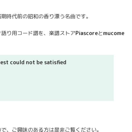
盛期時代前の昭和の香り漂う名曲です。
き語り用コード譜を、楽譜ストア
Piascore
と
mucome
st could not be satisfied
ので、ご興味のある方は是非ご覧ください。