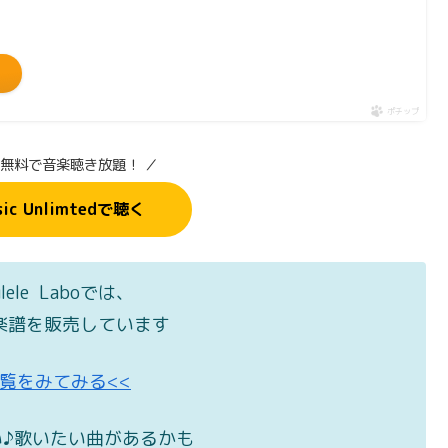
ポチップ
間無料で音楽聴き放題！ ／
sic Unlimtedで聴く
ulele Laboでは、
楽譜を販売しています
一覧をみてみる<<
♪歌いたい曲があるかも