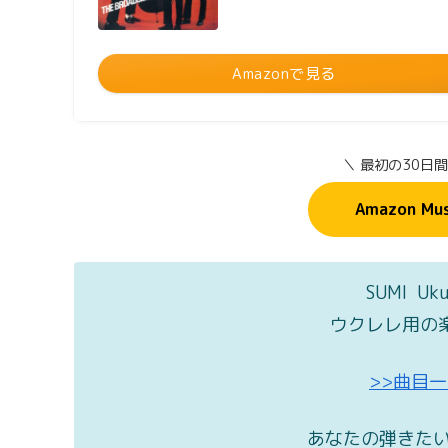
Amazonで見る
＼ 最初の30日
Amazon Mu
SUMI Uk
ウクレレ用の
>>曲目
あなたの弾きたい