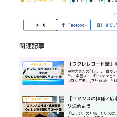
ウクレレ弾き語り用コード譜
J-POP
スコア
初
シ
X
Facebook
はてブ
関連記事
【ウクレレコード譜】
ウクレレ弾き語り用コード譜
平井大さんの｢もしも、僕が
た。 楽譜ストアPiascore
いなくても。｣を見る 原曲とは
【ロマンスの神様／広
ウクレレ弾き語り用コード譜
リ決めよう
「ロマンスの神様」といえば