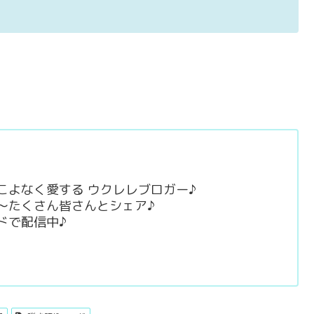
raft をこよなく愛する ウクレレブロガー♪
～たくさん皆さんとシェア♪
ドで配信中♪