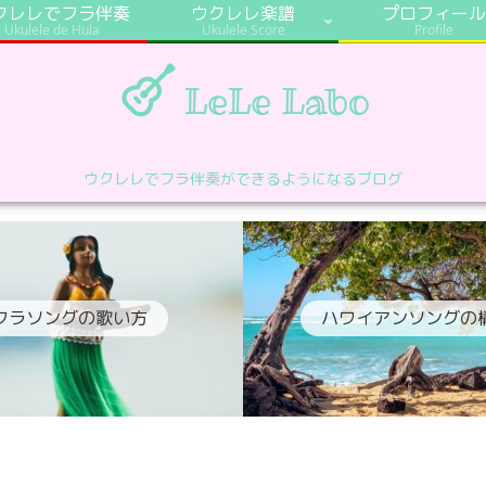
クレレでフラ伴奏
ウクレレ楽譜
プロフィール
Ukulele de Hula
Ukulele Score
Profile
ウクレレでフラ伴奏ができるようになるブログ
フラソングの歌い方
ハワイアンソングの