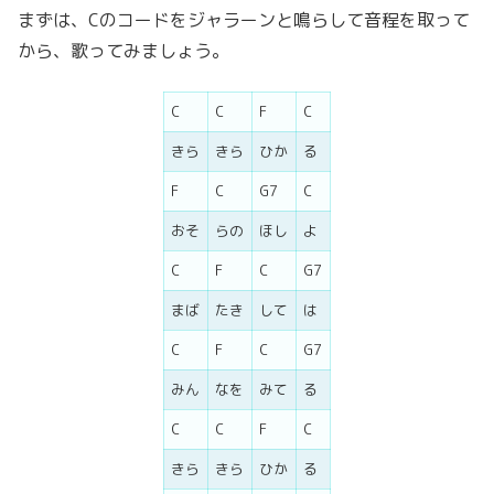
まずは、Cのコードをジャラーンと鳴らして音程を取って
から、歌ってみましょう。
C
C
F
C
きら
きら
ひか
る
F
C
G7
C
おそ
らの
ほし
よ
C
F
C
G7
まば
たき
して
は
C
F
C
G7
みん
なを
みて
る
C
C
F
C
きら
きら
ひか
る