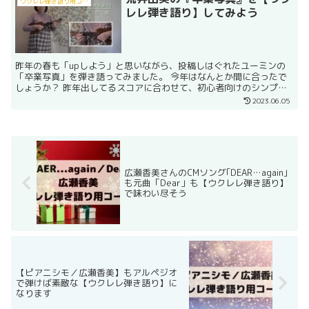
ウクレレ弾き語り用コード譜
レレ弾き語り】してみよう
昨年の春も「upしよう」と思いながら、投稿しはぐれたユーミンの
「卒業写真」を弾き語ってみました。 今年はなんとか間に合ったで
しょうか？ 昨年出してるスコアに合わせて、初心者向けのシンプル
ストロークで弾いています。 ウクレレコード譜の方は、P...
2023.06.05
広瀬香美さんのCMソング｢DEAR…again｣
も元曲「Dear」も【ウクレレ弾き語り】
で味わい尽そう
【ピアニシモ／広瀬香美】もアルペジオ
で弾けば素敵な【ウクレレ弾き語り】に
なります