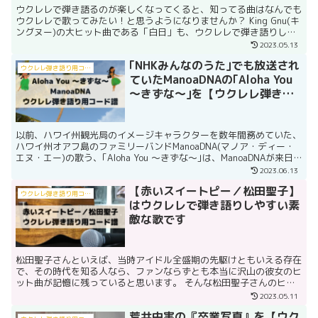
ウクレレで弾き語るのが楽しくなってくると、知ってる曲はなんでも
ウクレレで歌ってみたい！と思うようになりませんか？ King Gnu(キ
ングヌー)の大ヒット曲である「白日」も、ウクレレで弾き語りして
みたいなぁと思い、ウクレレコード譜を作成しま...
2023.05.13
｢NHKみんなのうた｣でも放送され
ウクレレ弾き語り用コード譜
ていたManoaDNAの｢Aloha You
～きずな～｣を【ウクレレ弾き語
り】で歌おう
以前、ハワイ州観光局のイメージキャラクターを数年間務めていた、
ハワイ州オアフ島のファミリーバンドManoaDNA(マノア・ディー・
エヌ・エー)の歌う、｢Aloha You ～きずな～｣は、ManoaDNAが来日
する度に歌ってくれていた、私も...
2023.06.13
【赤いスイートピー／松田聖子】
ウクレレ弾き語り用コード譜
はウクレレで弾き語りしやすい素
敵な歌です
松田聖子さんといえば、当時アイドル全盛期の先駆けともいえる存在
で、その時代を知る人なら、ファンならずとも本当に沢山の彼女のヒ
ット曲が記憶に残っていると思います。 そんな松田聖子さんのヒッ
ト曲の中から、”ウクレレで弾き語りしやすそう”と思い、...
2023.05.11
荒井由実の『卒業写真』を【ウク