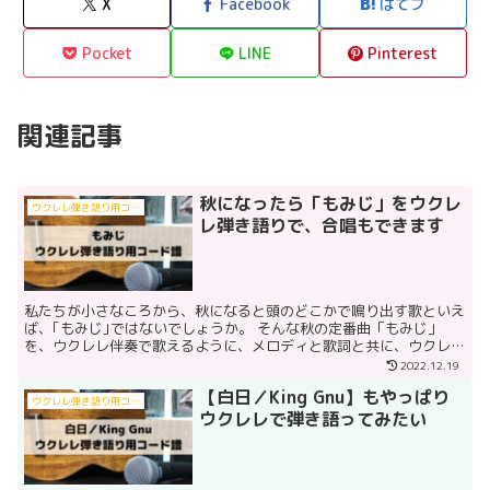
X
Facebook
はてブ
Pocket
LINE
Pinterest
関連記事
秋になったら「もみじ」をウクレ
ウクレレ弾き語り用コード譜
レ弾き語りで、合唱もできます
私たちが小さなころから、秋になると頭のどこかで鳴り出す歌といえ
ば、｢もみじ｣ではないでしょうか。 そんな秋の定番曲「もみじ」
を、ウクレレ伴奏で歌えるように、メロディと歌詞と共に、ウクレレ
のコードを記載したスコアを、楽譜ストアPiascore...
2022.12.19
【白日／King Gnu】もやっぱり
ウクレレ弾き語り用コード譜
ウクレレで弾き語ってみたい