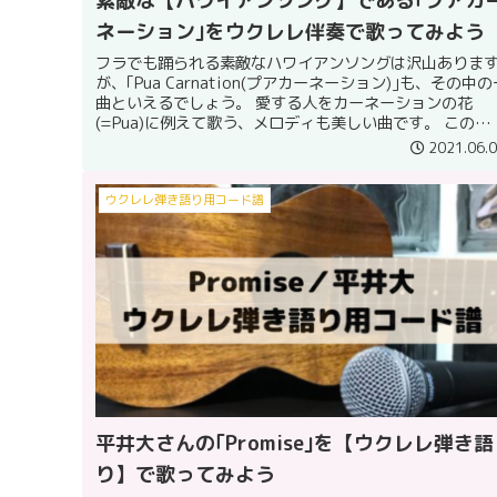
素敵な【ハワイアンソング】である｢プアカ
ネーション｣をウクレレ伴奏で歌ってみよう
フラでも踊られる素敵なハワイアンソングは沢山ありま
が、｢Pua Carnation(プアカーネーション)｣も、その中の
曲といえるでしょう。 愛する人をカーネーションの花
(=Pua)に例えて歌う、メロディも美しい曲です。 この
｢Pua C...
2021.06.
ウクレレ弾き語り用コード譜
平井大さんの｢Promise｣を【ウクレレ弾き語
り】で歌ってみよう