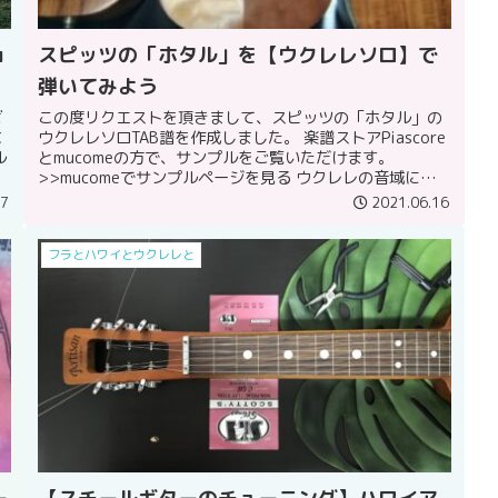
ョ
スピッツの「ホタル」を【ウクレレソロ】で
弾いてみよう
ば
この度リクエストを頂きまして、スピッツの「ホタル」の
な
ウクレレソロTAB譜を作成しました。 楽譜ストアPiascore
ル
とmucomeの方で、サンプルをご覧いただけます。
多
>>mucomeでサンプルページを見る ウクレレの音域に入る
ように、キー...
17
2021.06.16
フラとハワイとウクレレと