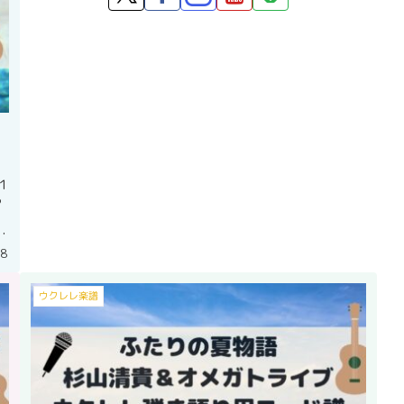
】
１
う
ル
28
ウクレレ楽譜