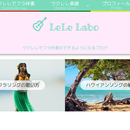
クレレでフラ伴奏
ウクレレ楽譜
プロフィール
Ukulele de Hula
Ukulele Score
Profile
ウクレレでフラ伴奏ができるようになるブログ
フラソングの歌い方
ハワイアンソングの