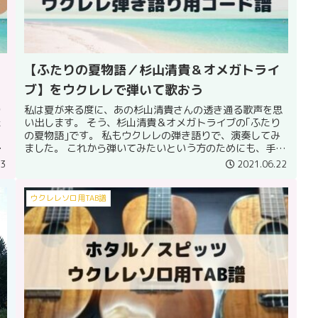
【ふたりの夏物語／杉山清貴＆オメガトライ
ブ】をウクレレで弾いて歌おう
り
私は夏が来る度に、あの杉山清貴さんの透き通る歌声を思
た
い出します。 そう、杉山清貴＆オメガトライブの｢ふたり
こ
の夏物語｣です。 私もウクレレの弾き語りで、演奏してみ
い
ました。 これから弾いてみたいという方のためにも、手元
が見やすいようなアングルで...
23
2021.06.22
ウクレレソロ用TAB譜