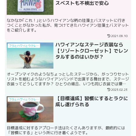
スベストも不検出で安心
なかなか｢これ！｣というハワイアンな柄の珪藻土バスマットに行き
つくことがなかった私が、見つけてきたハワイアン珪藻土バスマット
をご紹介します。
2021.09.10
ハワイアンなステージ衣装なら
フラとハワイとウクレレと
【リゾートクローゼット】でレン
タルするのはいかが？
オープンマイクのようなちょっとしたステージから、がっつりセット
リストを組むようなハワイアンバンドで出演する舞台まで、ステージ
衣装ってどうしてますか？ ひとりの場合、いつも同じ衣装では嫌だ
なぁと思うこともあるし、バンドの時は、メンバーで衣装を...
2023.02.23
【目標達成】習慣にするとラクに
フラとハワイとウクレレと
成し遂げられる
目標達成に対するアプローチ法はたくさんありますが、最終的には
「習慣にする」という所に行き着くようです。