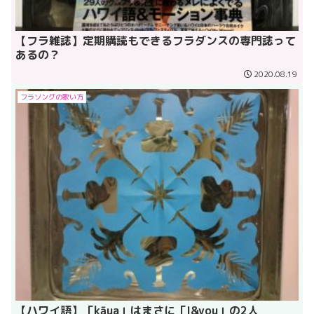
【フラ雑誌】定期購読もできるフラダンスの専門誌って
あるの？
2020.08.19
フラソングの歌い方
【ハワイ語】「kāua」はまさに「I&you」の2人