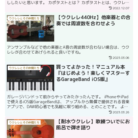
ししたいと思います。 カポタストとは？ カポタストとは、ウクレレ
やギターなどの弦楽器を簡単に移調できる道具で、略し...
2022.12.07
【ウクレレ440Hz】他楽器との合
ウクレレとその仲間たち
奏では周波数を合わせよう
アンサンブルなどで他の楽器とA音の周波数が合わない場合は、ウク
レレが合わせてあげられると良いですね。
2023.03.06
買ってよかった！マニュアル本
ウクレレとその仲間たち
『はじめよう！楽しくマスターす
るGarageBand iOS版』
ガレージバンドって前からやってみたかったんです。 iPhoneやiPad
で使えるiOS版GarageBandは、 アップルから無償で提供される音楽
アプリで、DAW初心者でも気軽に取り組める、とのことです。 よ
し、それなら、と思いアプリをイン...
2023.03.26
【耐水ウクレレ】歌練ついでにお
ウクレレとその仲間たち
風呂で弾き語り