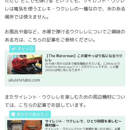
ただし“どこでも弾ける“といっても、サイレント・ウクレ
レは電気を使うエレキ・ウクレレの一種なので、水のある
場所では使えません。
お風呂や海など、水場で弾けるウクレレについてご興味の
ある方は、こちらの記事をご参照ください。
【The Waterman】この夏やっぱり気になるウク
レレ
2019年1月から日本で販売開始されている、このKALA(カ
ラ)のThe Watermanシリーズのウクレレですが、この夏
(2020)は特に気になります！
ukulelelabo.com
またサイレント・ウクレレを楽しむための周辺機材につい
ては、こちらの記事でお話しています。
サイレント・ウクレレで、ひとり時間を楽しむ〜
機材編〜
サイレント・ウクレレでひとり時間を楽しむために、必要