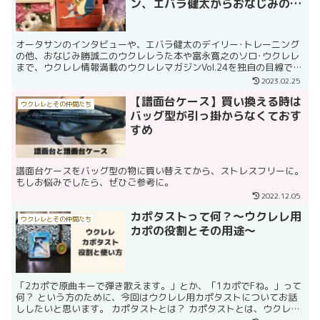
ン、エバラ健太からおなじみの名
渡山遼、勝誠二、富永寛之まで
オータサンのインタビューや、エバラ健太のデイリー･トレーニング
の他、おなじみ勝誠二のウクレレうた本や富永寛之のソロ･ウクレレ
まで、ウクレレ情報満載のウクレレマガジンVol.24を独自の目線でレ
ビューします。
2023.02.25
【譜面台ケース】買い換える時は
ウクレレとその仲間たち
バッグ型が引っ掛からなくておす
すめ
譜面台ケースをバッグ型の物に買い替えてから、ストレスフリーに。
もしお悩みでしたら、ぜひご参考に。
2022.12.05
カポタストって何？〜ウクレレ用
ウクレレとその仲間たち
カポの役割とその用途〜
「2カポで原曲キーで弾き歌えます。」とか、「1カポでFね。」って
何？ という方のために、今回はウクレレ用カポタストについてお話
ししたいと思います。 カポタストとは？ カポタストとは、ウクレレ