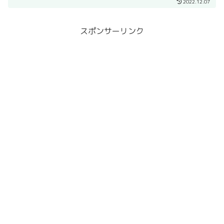
やギターなどの弦楽器を簡単に移調できる道具で、略し...
2022.12.07
スポンサーリンク