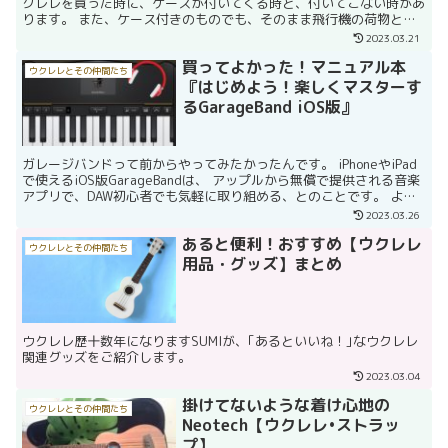
クレレを買った時に、ケースが付いてくる時と、付いてこない時があ
ります。 また、ケース付きのものでも、そのまま飛行機の荷物とし
ても預けられるような、頑丈なハードケースから、ペラペラ...
2023.03.21
買ってよかった！マニュアル本
ウクレレとその仲間たち
『はじめよう！楽しくマスターす
るGarageBand iOS版』
ガレージバンドって前からやってみたかったんです。 iPhoneやiPad
で使えるiOS版GarageBandは、 アップルから無償で提供される音楽
アプリで、DAW初心者でも気軽に取り組める、とのことです。 よ
し、それなら、と思いアプリをイン...
2023.03.26
あると便利！おすすめ【ウクレレ
ウクレレとその仲間たち
用品・グッズ】まとめ
ウクレレ歴十数年になりますSUMIが、｢あるといいね！｣なウクレレ
関連グッズをご紹介します。
2023.03.04
掛けてないような着け心地の
ウクレレとその仲間たち
Neotech【ウクレレ•ストラッ
プ】