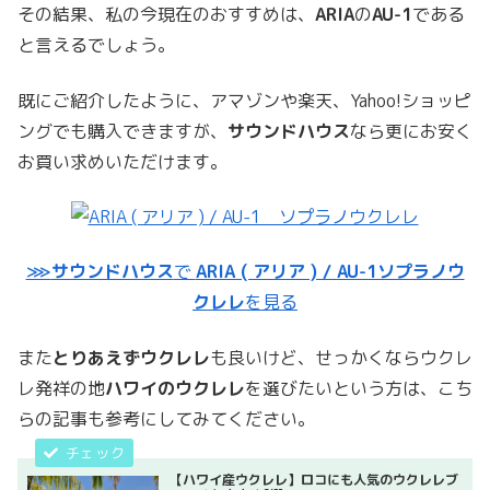
その結果、私の今現在のおすすめは、
ARIA
の
AU-1
である
と言えるでしょう。
既にご紹介したように、アマゾンや楽天、Yahoo!ショッピ
ングでも購入できますが、
サウンドハウス
なら更にお安く
お買い求めいただけます。
⋙
サウンドハウス
で
ARIA ( アリア ) / AU-1ソプラノウ
クレレ
を見る
また
とりあえずウクレレ
も良いけど、せっかくならウクレ
レ発祥の地
ハワイのウクレレ
を選びたいという方は、こち
らの記事も参考にしてみてください。
【ハワイ産ウクレレ】ロコにも人気のウクレレブ