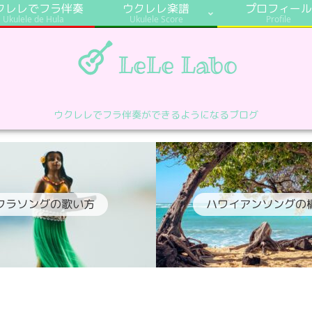
クレレでフラ伴奏
ウクレレ楽譜
プロフィール
Ukulele de Hula
Ukulele Score
Profile
ウクレレでフラ伴奏ができるようになるブログ
フラソングの歌い方
ハワイアンソングの