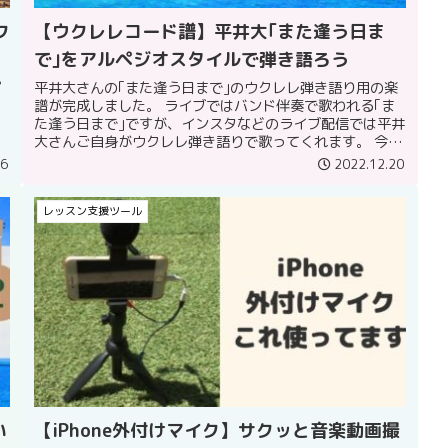
ク
【ウクレレコード譜】平井大｢また逢う日ま
で｣をアルペジオスタイルで弾き語ろう
ピ
平井大さんの｢また逢う日まで｣のウクレレ弾き語り用の楽
譜が完成しました。 ライブではバンド伴奏で歌われる｢ま
た逢う日まで｣ですが、インスタなどのライブ配信では平井
大さんご自身がウクレレ弾き語りで歌ってくれます。 今回
は、ライブ配信での演奏を...
06
2022.12.20
レッスン支援ツール
い
【iPhone外付けマイク】サクッと音楽動画撮