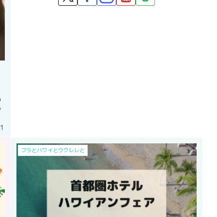
い
る
21
フラとハワイとウクレレと