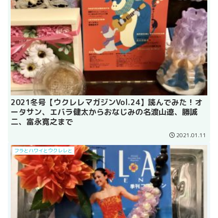
2021冬号【ウクレレマガジンVol.24】読んでみた！オ
ータサン、エバラ健太からおなじみの名渡山遼、勝誠
二、富永寛之まで
2021.01.11
フラとハワイとウクレレと